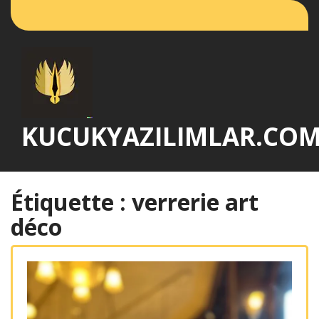
Passer
au
contenu
KUCUKYAZILIMLAR.CO
Étiquette :
verrerie art
déco