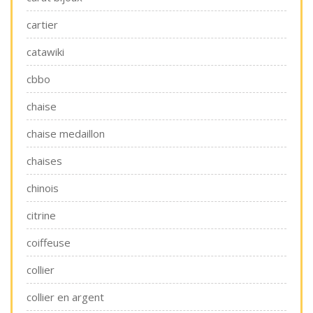
cartier
catawiki
cbbo
chaise
chaise medaillon
chaises
chinois
citrine
coiffeuse
collier
collier en argent