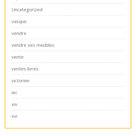
Uncategorized
vasque
vendre
vendre ses meubles
vente
ventes livres
victorien
wc
xiv
xvi