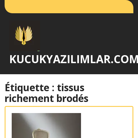
Passer
au
contenu
KUCUKYAZILIMLAR.CO
Étiquette :
tissus
richement brodés