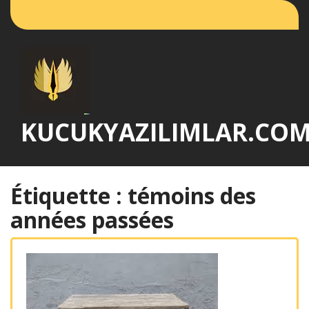
Passer
au
contenu
KUCUKYAZILIMLAR.CO
Étiquette :
témoins des
années passées