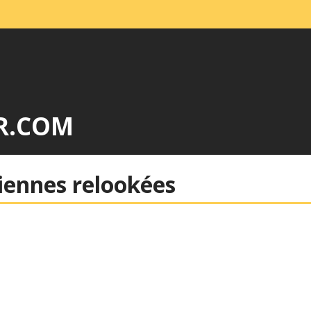
R.COM
iennes relookées