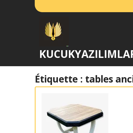
Passer
au
contenu
KUCUKYAZILIMLA
Étiquette :
tables anc