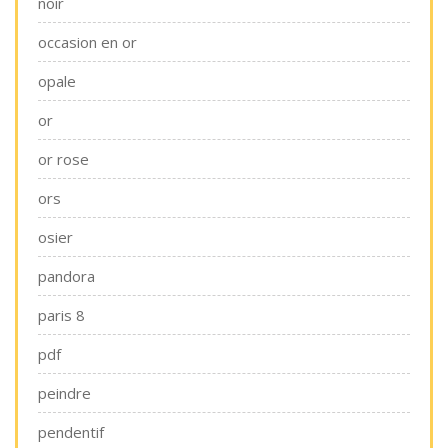
noir
occasion en or
opale
or
or rose
ors
osier
pandora
paris 8
pdf
peindre
pendentif