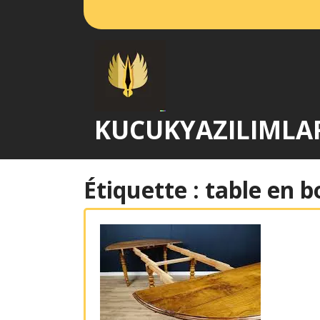
Passer
au
contenu
KUCUKYAZILIMLA
Étiquette :
table en b