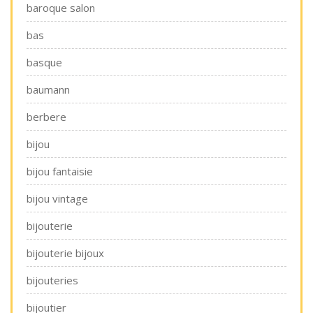
baroque salon
bas
basque
baumann
berbere
bijou
bijou fantaisie
bijou vintage
bijouterie
bijouterie bijoux
bijouteries
bijoutier