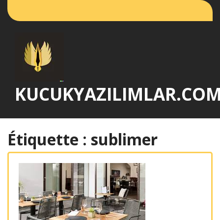
Passer
au
contenu
KUCUKYAZILIMLAR.CO
Étiquette :
sublimer