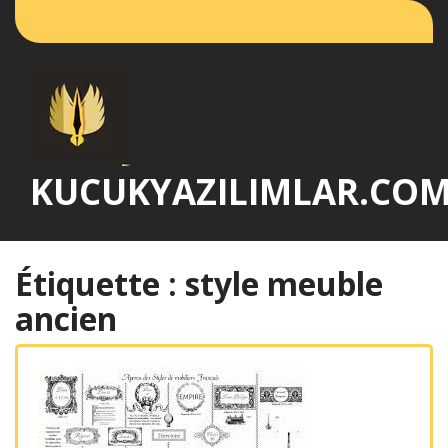
Passer
au
contenu
KUCUKYAZILIMLAR.CO
Étiquette :
style meuble
ancien