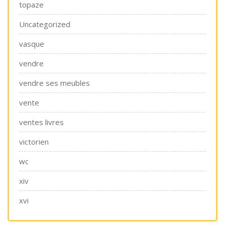
topaze
Uncategorized
vasque
vendre
vendre ses meubles
vente
ventes livres
victorien
wc
xiv
xvi