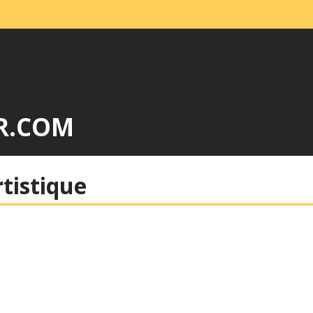
R.COM
rtistique