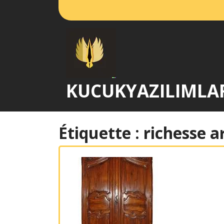
Passer
au
contenu
KUCUKYAZILIMLA
Étiquette :
richesse a