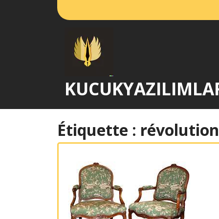
Passer
au
contenu
KUCUKYAZILIMLA
Étiquette :
révolution