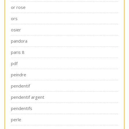
or rose
ors
osier
pandora
paris 8
pdf
peindre
pendentif
pendentif argent
pendentifs
perle