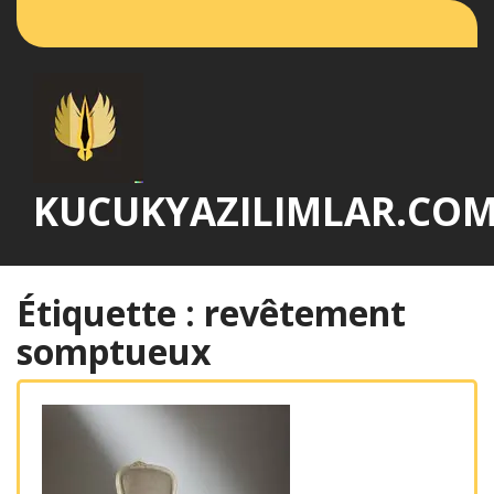
Passer
au
contenu
KUCUKYAZILIMLAR.CO
Étiquette :
revêtement
somptueux