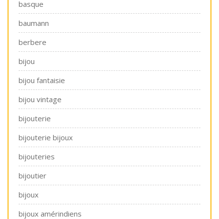
basque
baumann
berbere
bijou
bijou fantaisie
bijou vintage
bijouterie
bijouterie bijoux
bijouteries
bijoutier
bijoux
bijoux amérindiens