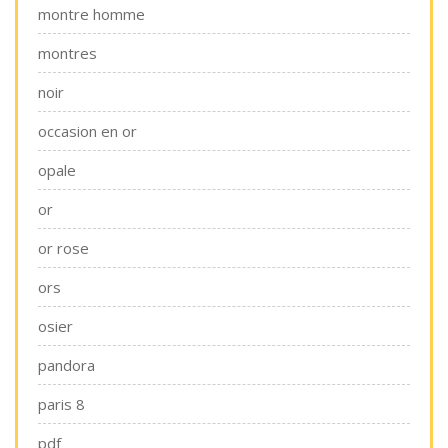
montre homme
montres
noir
occasion en or
opale
or
or rose
ors
osier
pandora
paris 8
pdf