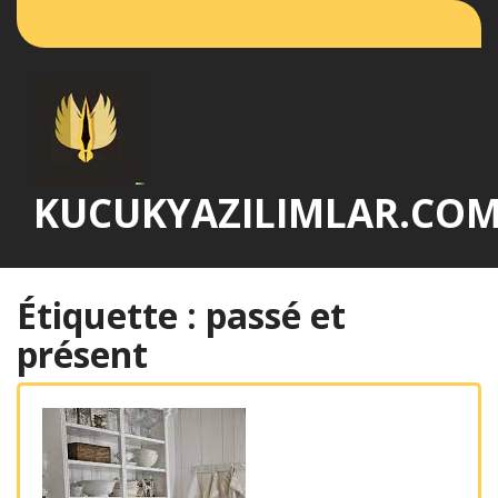
Passer
au
contenu
KUCUKYAZILIMLAR.CO
Étiquette :
passé et
présent