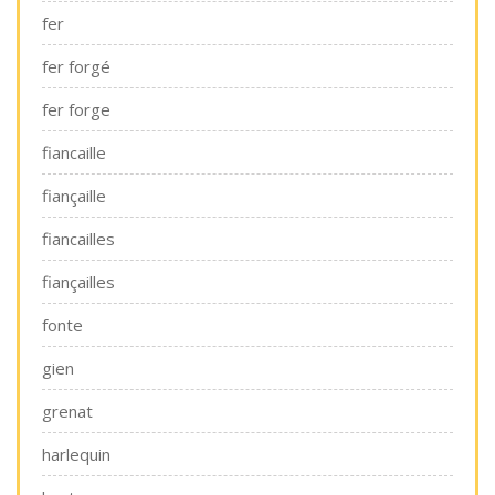
fer
fer forgé
fer forge
fiancaille
fiançaille
fiancailles
fiançailles
fonte
gien
grenat
harlequin