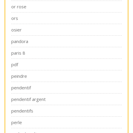
or rose
ors
osier
pandora
paris 8
pdf
peindre
pendentif
pendentif argent
pendentifs
perle