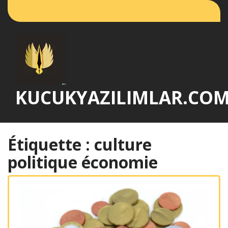
Passer
au
contenu
KUCUKYAZILIMLAR.CO
Étiquette :
culture
politique économie