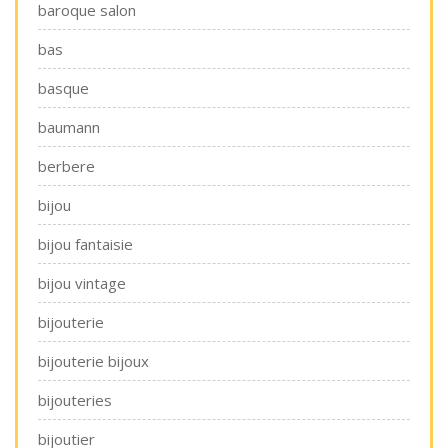
baroque salon
bas
basque
baumann
berbere
bijou
bijou fantaisie
bijou vintage
bijouterie
bijouterie bijoux
bijouteries
bijoutier