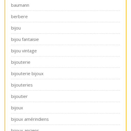
baumann
berbere
bijou
bijou fantaisie
bijou vintage
bijouterie
bijouterie bijoux
bijouteries
bijoutier
bijoux
bijoux amérindiens
bijoux anciens