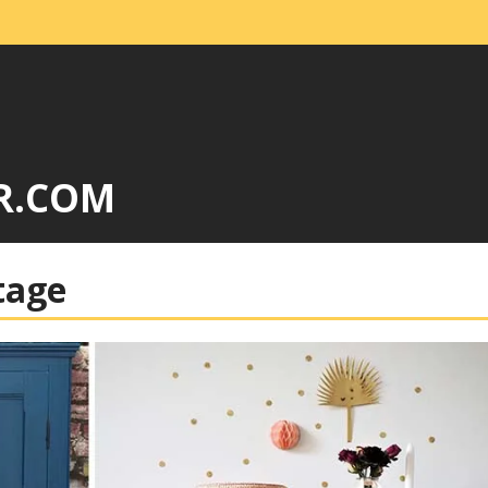
R.COM
tage