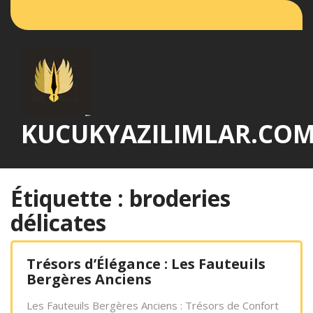
Passer
au
contenu
KUCUKYAZILIMLAR.CO
Étiquette :
broderies
délicates
Trésors d’Élégance : Les Fauteuils
Bergères Anciens
Les Fauteuils Bergères Anciens : Trésors de Confort