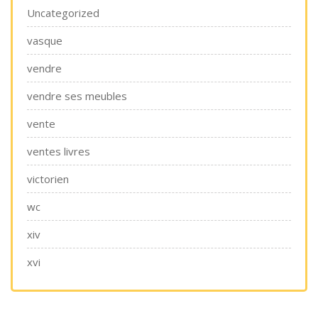
Uncategorized
vasque
vendre
vendre ses meubles
vente
ventes livres
victorien
wc
xiv
xvi