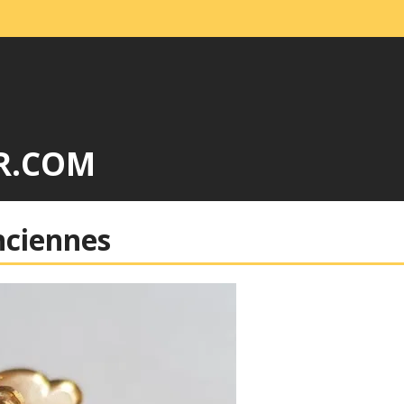
R.COM
nciennes