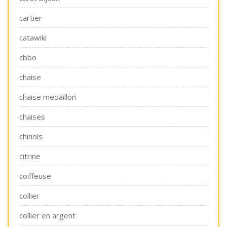
cartier
catawiki
cbbo
chaise
chaise medaillon
chaises
chinois
citrine
coiffeuse
collier
collier en argent