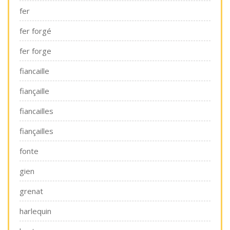
fer
fer forgé
fer forge
fiancaille
fiançaille
fiancailles
fiançailles
fonte
gien
grenat
harlequin